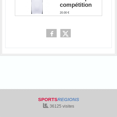
compétition
20.00 €
SPORTS
REGIONS
36125
visites